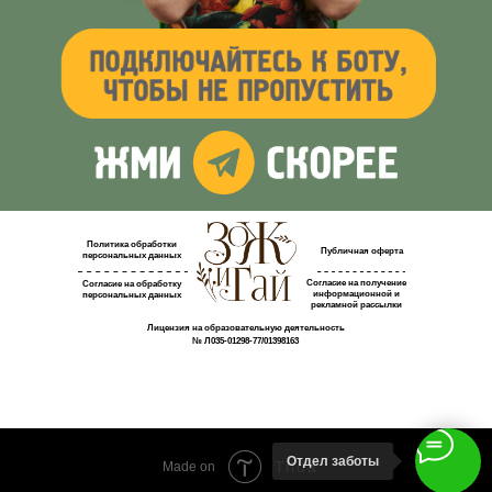
Политика обработки
Публичная оферта
персональных данных
Согласие на получение
Согласие на обработку
информационной и
персональных данных
рекламной рассылки
Лицензия на образовательную деятельность
№ Л035-01298-77/01398163
Отдел заботы
Tilda
Made on